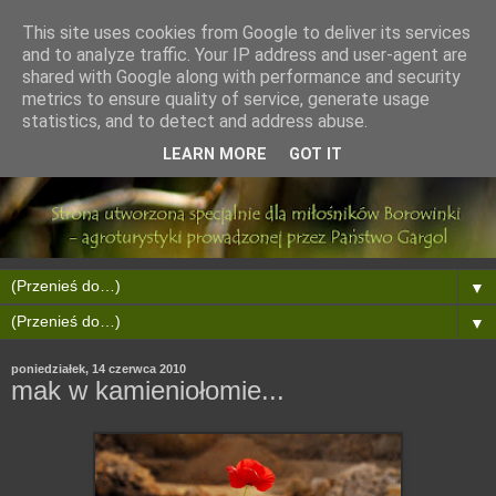
This site uses cookies from Google to deliver its services
and to analyze traffic. Your IP address and user-agent are
shared with Google along with performance and security
metrics to ensure quality of service, generate usage
statistics, and to detect and address abuse.
LEARN MORE
GOT IT
▼
▼
poniedziałek, 14 czerwca 2010
mak w kamieniołomie...