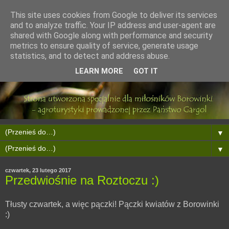
This site uses cookies from Google to deliver its services
and to analyze traffic. Your IP address and user-agent are
shared with Google along with performance and security
metrics to ensure quality of service, generate usage
statistics, and to detect and address abuse.
LEARN MORE
GOT IT
▼
▼
czwartek, 23 lutego 2017
Przedwiośnie na Roztoczu :)
Tłusty czwartek, a więc pączki! Pączki kwiatów z Borowinki
:)