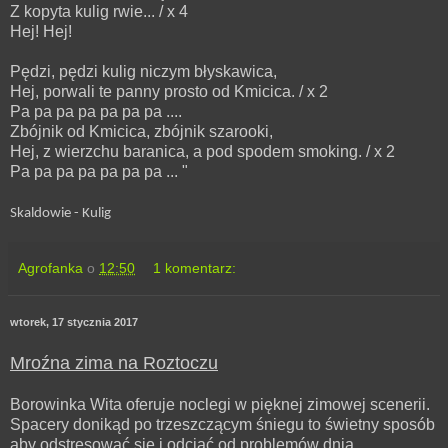
Z kopyta kulig rwie... / x 4
Hej! Hej!
Pędzi, pędzi kulig niczym błyskawica,
Hej, porwali te panny prosto od Kmicica. / x 2
Pa pa pa pa pa pa pa ....
Zbójnik od Kmicica, zbójnik szarooki,
Hej, z wierzchu baranica, a pod spodem smoking. / x 2
Pa pa pa pa pa pa pa ... "
Skaldowie - Kulig
Agrofanka
o
12:50
1 komentarz:
wtorek, 17 stycznia 2017
Mroźna zima na Roztoczu
Borowinka Wita oferuje noclegi w pięknej zimowej scenerii.
Spacery donikąd po trzeszczącym śniegu to świetny sposób
aby odstresować się i odciąć od problemów dnia