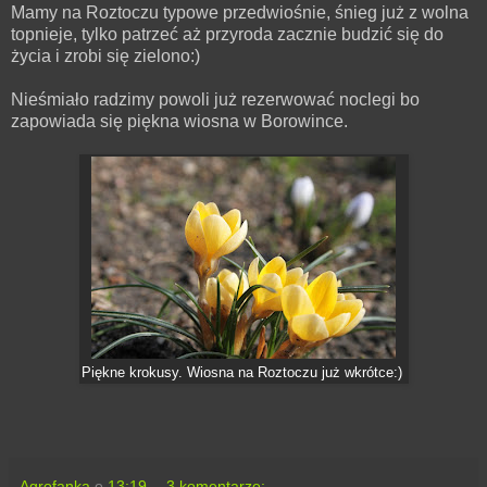
Mamy na Roztoczu typowe przedwiośnie, śnieg już z wolna
topnieje, tylko patrzeć aż przyroda zacznie budzić się do
życia i zrobi się zielono:)
Nieśmiało radzimy powoli już rezerwować noclegi bo
zapowiada się piękna wiosna w Borowince.
Piękne krokusy. Wiosna na Roztoczu już wkrótce:)
Agrofanka
o
13:19
3 komentarze: